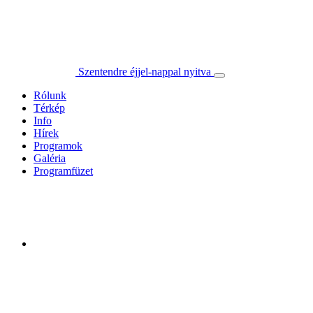
Szentendre éjjel-nappal nyitva
Rólunk
Térkép
Info
Hírek
Programok
Galéria
Programfüzet