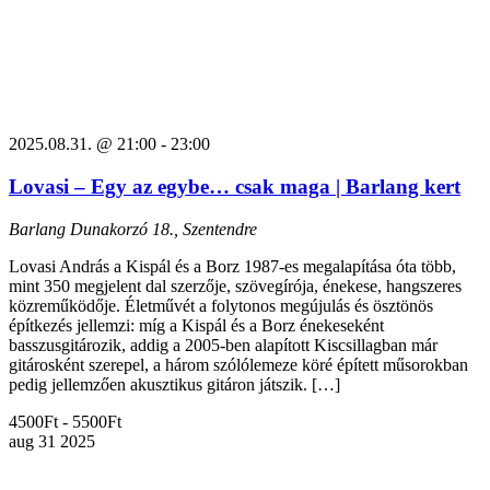
2025.08.31. @ 21:00
-
23:00
Lovasi – Egy az egybe… csak maga | Barlang kert
Barlang
Dunakorzó 18., Szentendre
Lovasi András a Kispál és a Borz 1987-es megalapítása óta több,
mint 350 megjelent dal szerzője, szövegírója, énekese, hangszeres
közreműködője. Életművét a folytonos megújulás és ösztönös
építkezés jellemzi: míg a Kispál és a Borz énekeseként
basszusgitározik, addig a 2005-ben alapított Kiscsillagban már
gitárosként szerepel, a három szólólemeze köré épített műsorokban
pedig jellemzően akusztikus gitáron játszik. […]
4500Ft - 5500Ft
aug
31
2025