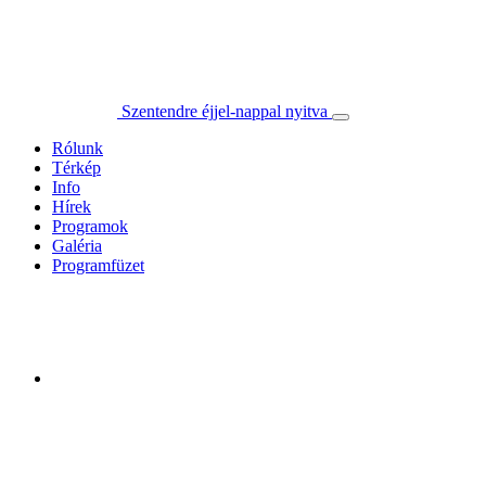
Szentendre éjjel-nappal nyitva
Rólunk
Térkép
Info
Hírek
Programok
Galéria
Programfüzet