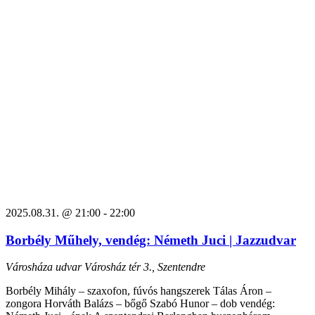
2025.08.31. @ 21:00
-
22:00
Borbély Műhely, vendég: Németh Juci | Jazzudvar
Városháza udvar
Városház tér 3., Szentendre
Borbély Mihály – szaxofon, fúvós hangszerek Tálas Áron –
zongora Horváth Balázs – bőgő Szabó Hunor – dob vendég: