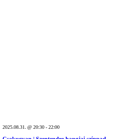
2025.08.31. @ 20:30
-
22:00
Csakugyan | Szentendre hangjai színpad