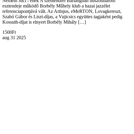
Németh Juci - ének A szentendrei Barlangban huszonhárom
esztendeje működő Borbély Műhely klub a hazai jazzélet
referenciapontjává vált. Az Artisjus, eMeRTON, Lovagkereszt,
Szabó Gábor és Liszt-díjas, a Vujicsics együttes tagjaként pedig
Kossuth-díjat is elnyert Borbély Mihály […]
1500Ft
aug
31
2025