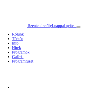
Szentendre éjjel-nappal nyitva
Rólunk
Térkép
Info
Hírek
Programok
Galéria
Programfüzet