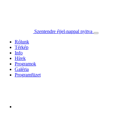
Szentendre éjjel-nappal nyitva
Rólunk
Térkép
Info
Hírek
Programok
Galéria
Programfüzet