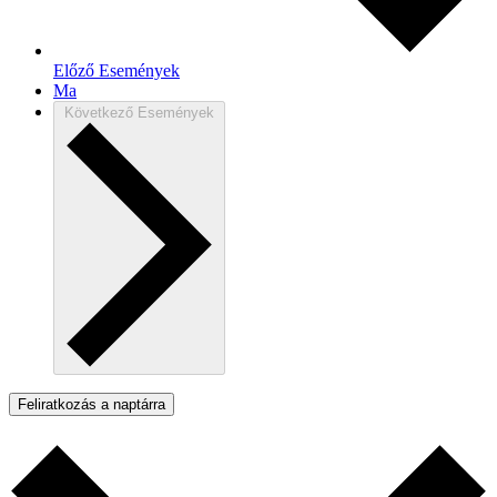
Előző
Események
Ma
Következő
Események
Feliratkozás a naptárra