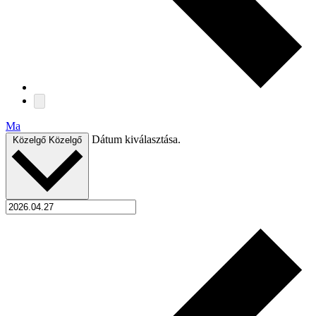
Ma
Dátum kiválasztása.
Közelgő
Közelgő