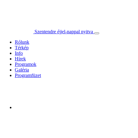
Szentendre éjjel-nappal nyitva
Rólunk
Térkép
Info
Hírek
Programok
Galéria
Programfüzet