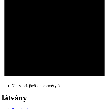
Nincsenek jövőbeni események.
látvány