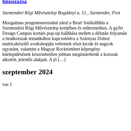
finisszázsa
Szentendrei Régi Művésztelep
Bogdányi u. 51., Szentendre, Pest
Mozgalmas programsorozattal zárul a Beat! fotókiállítás a
Szentendrei Régi Művésztelep kertjében és műtermeiben. A győri
Design Campus kortárs pop-up kiállítása mellett a délután folyamán
a beatkorszak tematikához kapcsolódva a Szárnyas Doboz
matricakészítő workshopján vehetnek részt kicsik és nagyok
egyaránt, valamint a Magyar Rocktörténet képregény
kitelepülésének köszönhetően jobban megismerhetik a korszak
alkotóit, jelentős alakjait. A jó […]
szeptember 2024
vas
1