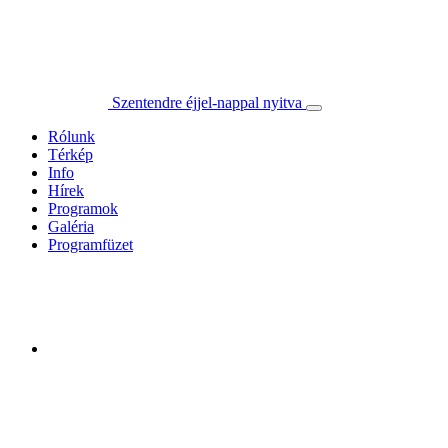
Szentendre éjjel-nappal nyitva
Rólunk
Térkép
Info
Hírek
Programok
Galéria
Programfüzet