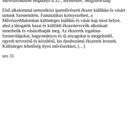
MűvészetMalom
Bogdányi u.32., Szentendre, Magyarország
Első alkalommal nemzetközi iparművészeti ékszer kiállítást és vásárt
tartunk Szentendrén. Fantasztikus környezetben, a
MűvészetMalomban különleges kiállítás és vásár kap most helyet,
ahol a látogatók hazai és külföldi ékszertervezők alkotásait
ismerhetik és vásárolhatják meg. Az ékszerek izgalmas
formavilágokat, hagyományos és új anyagokat is megjelenítő,
egyedi tervezésű és készítésű, kis darabszámú ékszerek lesznek.
Különleges lehetőség ilyen művészekkel, […]
szo
31