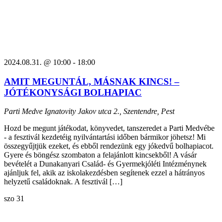
2024.08.31. @ 10:00
-
18:00
AMIT MEGUNTÁL, MÁSNAK KINCS! –
JÓTÉKONYSÁGI BOLHAPIAC
Parti Medve
Ignatovity Jakov utca 2., Szentendre, Pest
Hozd be megunt játékodat, könyvedet, tanszeredet a Parti Medvébe
- a fesztivál kezdetéig nyilvántartási időben bármikor jöhetsz! Mi
összegyűjtjük ezeket, és ebből rendezünk egy jókedvű bolhapiacot.
Gyere és böngész szombaton a felajánlott kincsekből! A vásár
bevételét a Dunakanyari Család- és Gyermekjóléti Intézménynek
ajánljuk fel, akik az iskolakezdésben segítenek ezzel a hátrányos
helyzetű családoknak. A fesztivál […]
szo
31