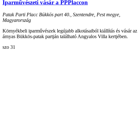
Iparművészeti vásár a PPPlaccon
Patak Parti Placc
Bükkös part 40., Szentendre, Pest megye,
Magyarország
Környékbeli iparművészek legújabb alkotásaiból kiállítás és vásár az
árnyas Bükkös-patak partján található Angyalos Villa kertjében.
szo
31