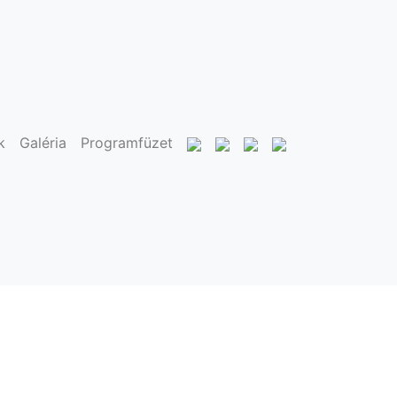
k
Galéria
Programfüzet