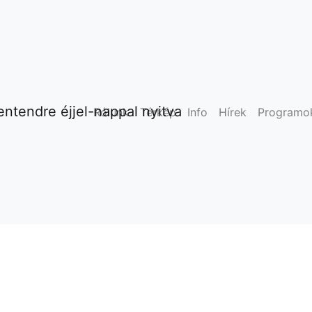
ntendre éjjel-nappal nyitva
Rólunk
Térkép
Info
Hírek
Programo