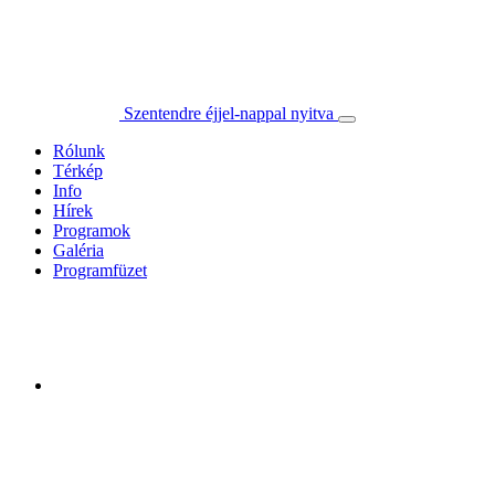
Szentendre éjjel-nappal nyitva
Rólunk
Térkép
Info
Hírek
Programok
Galéria
Programfüzet