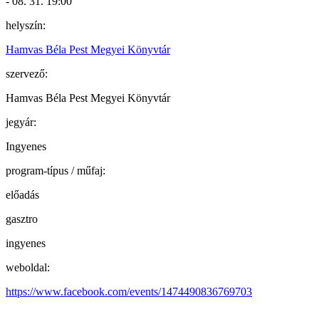
- 08. 31. 19:00
helyszín:
Hamvas Béla Pest Megyei Könyvtár
szervező:
Hamvas Béla Pest Megyei Könyvtár
jegyár:
Ingyenes
program-típus / műfaj:
előadás
gasztro
ingyenes
weboldal:
https://www.facebook.com/events/1474490836769703