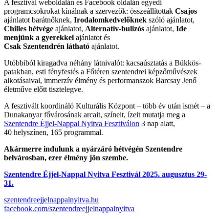
A fesztivál weboldalán és Facebook oldalán egyedi
programcsokrokat kínálnak a szervezők: összeállítottak
Csajos
ajánlatot barátnőknek,
Irodalomkedvelőknek
szóló ajánlatot,
Chilles hétvége
ajánlatot,
Alternatív-bulizós
ajánlatot,
Ide
menjünk a gyerekkel
ajánlatot és
Csak Szentendrén látható
ajánlatot.
Utóbbiból kiragadva néhány látnivalót: kacsaúsztatás a Bükkös-
patakban, esti fényfestés a Főtéren szentendrei képzőművészek
alkotásaival, immerzív élmény és performanszok Barcsay Jenő
életműve előtt tisztelegve.
A fesztivált koordináló Kulturális Központ – több év után ismét – a
Dunakanyar fővárosának arcait, színeit, ízeit mutatja meg a
Szentendre Éjjel-Nappal Nyitva Fesztiválon
3 nap alatt,
40 helyszínen, 165 programmal.
Akármerre indulunk a nyárzáró hétvégén Szentendre
belvárosban, ezer élmény jön szembe.
Szentendre Éjjel-Nappal Nyitva Fesztivál 2025. augusztus 29-
31.
szentendreejjelnappalnyitva.hu
facebook.com/szentendreejjelnappalnyitva