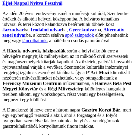
Éjjel-Nappal Nyitva Fesztivál
.
Az idén 20 éves rendezvény ismét a minőségi kultúrát, Szentendre
értékeit és alkotóit helyezi középpontba. A belváros tematikus
udvarai és terei között kalandozva betérhetünk többek közt
Jazzudvar
ba,
Irodalmi udvar
ba,
Gyerekudvar
ba,
Alternatív
zenei udvar
ba, a korzón sétálva
apró színpadok
előtt pihenhetünk
meg vagy
táncolhatunk
, a háttérben csodás panorámával.
A
Házak, udvarok, házigazdák
során a helyi alkotók erre a
hétvégére megnyitják műhelyeiket, az itt működő civil szervezetek
és magánszemélyek kitárják kapuikat. Az üzletek, galériák hosszabb
nyitvatartással várják a vevőket. Szentendre kulturális intézményei
rengeteg izgalmas eseményt kínálnak: így a
P’Art Mozi
klimatizált
nézőterén művészfilmeket nézhetünk, vagy ottragadhatunk a
Ferenczy Múzeumi Centrum
múzeumaiban, a
Hamvas Béla Pest
Megyei Könyvtár
és a
Régi Művésztelep
különleges hangulatú
tereiben alkotni egy workshopon, részt venni egy beszélgetésen,
megnézni egy kiállítást.
A Dunakorzó új neve erre a három napra
Gasztro Korzó Bár
, mert
egy egybefüggő terasszá alakul, ahol a forgatagot és a folyót
nyugodtan szemlélve falatozhatunk a helyi és a vendégárusok
gasztrokínálatából, kortyolhatunk finom italokat.