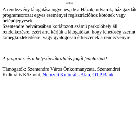
***
A rendezvény látogatása ingyenes, de a Házak, udvarok, házigazdák
programsorozat egyes eseményei regisztrációhoz kötöttek vagy
belépőjegyesek.
Szentendre belvárosában korlátozott számú parkolóhely áll
rendelkezésre, ezért arra kérjük a látogatókat, hogy lehetőség szerint
tömegközlekedéssel vagy gyalogosan érkezzenek a rendezvényre.
A
program- és a helyszínváltoztatás jogát fenntartjuk!
Támogatók: Szentendre Város Önkormányzata, Szentendrei
Kulturális Központ,
Nemzeti Kulturális Alap
,
OTP Bank