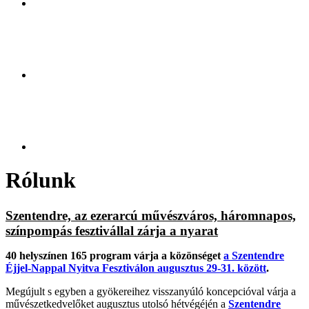
Rólunk
Szentendre, az ezerarcú művészváros, háromnapos,
színpompás fesztivállal zárja a nyarat
40 helyszínen 165 program várja a közönséget
a Szentendre
Éjjel-Nappal Nyitva Fesztiválon augusztus 29-31. között
.
Megújult s egyben a gyökereihez visszanyúló koncepcióval várja a
művészetkedvelőket augusztus utolsó hétvégéjén a
Szentendre