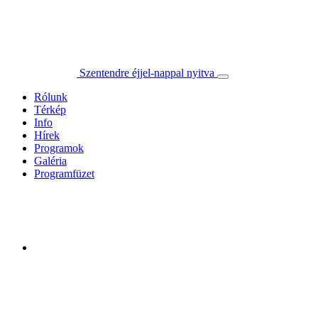
Szentendre éjjel-nappal nyitva
Rólunk
Térkép
Info
Hírek
Programok
Galéria
Programfüzet