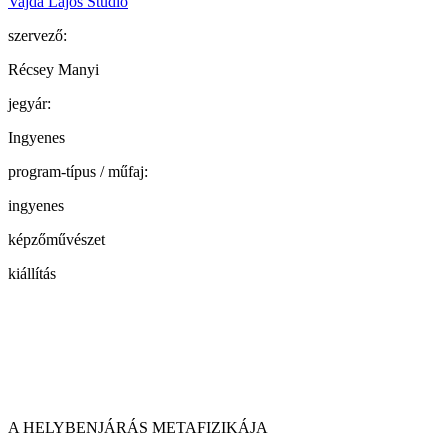
Vajda Lajos Stúdió
szervező:
Récsey Manyi
jegyár:
Ingyenes
program-típus / műfaj:
ingyenes
képzőművészet
kiállítás
A HELYBENJÁRÁS METAFIZIKÁJA