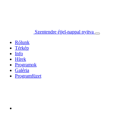
Szentendre éjjel-nappal nyitva
Rólunk
Térkép
Info
Hírek
Programok
Galéria
Programfüzet