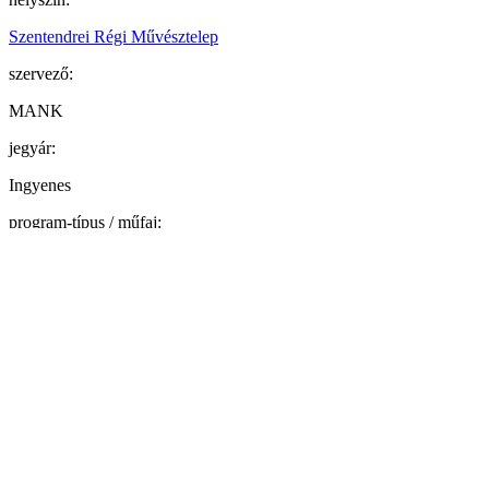
Szentendrei Régi Művésztelep
szervező:
MANK
jegyár:
Ingyenes
program-típus / műfaj:
kiállítás
A győri Design Campus hallgatóinak nyári művésztelepén készült
munkáit bemutató „HÉT” című kiállítás megnyitója
A kiállítást Krizbai Gergely Krizbo grafikus, a művésztelep
szervezője nyitja meg 2022. augusztus 27-én szombaton 18:00
órakor Szentendrei Régi Művésztelep Jeges Ernő-műtermében
(Bogdányi u. 51.). A megnyitón kurátori tárlatvezetésen vehetnek
részt az érdeklődők.