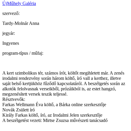
ÚjMűhely Galéria
szervező:
Tardy-Molnár Anna
jegyár:
Ingyenes
program-típus / műfaj:
A kert szimbolikus tér, számos írót, költőt megihletett már. A zenés
irodalmi rendezvény során három költő, író vall a kerthez, illetve
saját belső kertjükhöz fűződő kapcsolatáról. A beszélgetés során az
alkotók felolvasnak verseikből, prózáikból is, az estet hangzó,
megzenésített versek teszik teljessé.
Résztvevők:
Farkas Wellmann Éva költő, a Bárka online szerkesztője
Novák Zsülett író
Király Farkas költő, író, az Irodalmi Jelen szerkesztője
A beszélgetést vezeti: Mirtse Zsuzsa művészeti tanácsadó