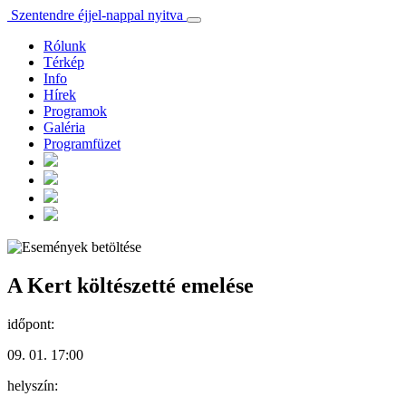
Szentendre éjjel-nappal nyitva
Rólunk
Térkép
Info
Hírek
Programok
Galéria
Programfüzet
A Kert költészetté emelése
időpont:
09. 01. 17:00
helyszín: