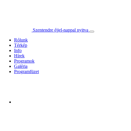
Szentendre éjjel-nappal nyitva
Rólunk
Térkép
Info
Hírek
Programok
Galéria
Programfüzet