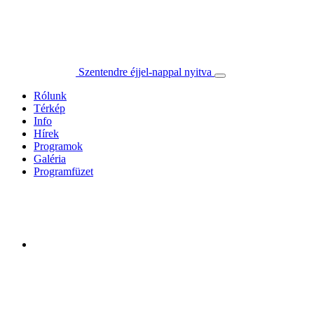
Szentendre éjjel-nappal nyitva
Rólunk
Térkép
Info
Hírek
Programok
Galéria
Programfüzet