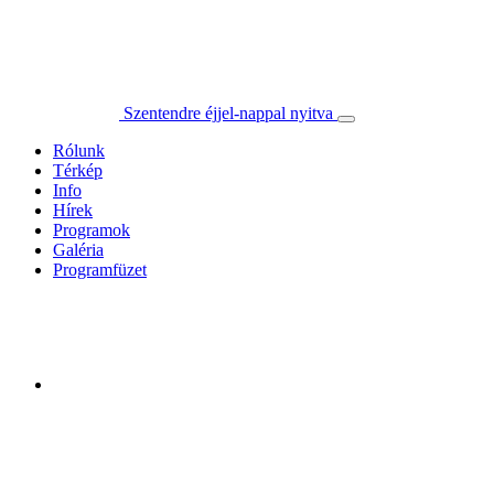
Szentendre éjjel-nappal nyitva
Rólunk
Térkép
Info
Hírek
Programok
Galéria
Programfüzet