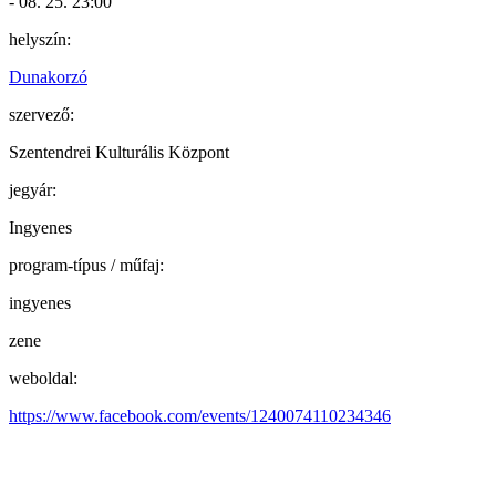
- 08. 25. 23:00
helyszín:
Dunakorzó
szervező:
Szentendrei Kulturális Központ
jegyár:
Ingyenes
program-típus / műfaj:
ingyenes
zene
weboldal:
https://www.facebook.com/events/1240074110234346