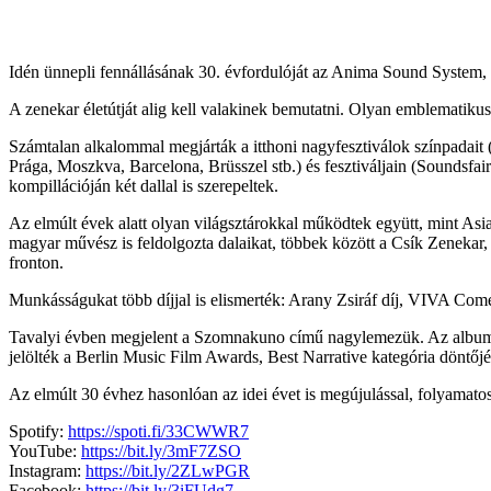
Idén ünnepli fennállásának 30. évfordulóját az Anima Sound System, 
A zenekar életútját alig kell valakinek bemutatni. Olyan emblematiku
Számtalan alkalommal megjárták a itthoni nagyfesztiválok színpadait
Prága, Moszkva, Barcelona, Brüsszel stb.) és fesztiváljain (Soundsf
kompillációján két dallal is szerepeltek.
Az elmúlt évek alatt olyan világsztárokkal működtek együtt, mint As
magyar művész is feldolgozta dalaikat, többek között a Csík Zenekar
fronton.
Munkásságukat több díjjal is elismerték: Arany Zsiráf díj, VIVA Com
Tavalyi évben megjelent a Szomnakuno című nagylemezük. Az albumon 
jelölték a Berlin Music Film Awards, Best Narrative kategória döntőj
Az elmúlt 30 évhez hasonlóan az idei évet is megújulással, folyamatos 
Spotify:
https://spoti.fi/33CWWR7
YouTube:
https://bit.ly/3mF7ZSO
Instagram:
https://bit.ly/2ZLwPGR
Facebook:
https://bit.ly/3iFUdg7