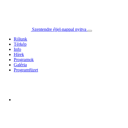
Szentendre éjjel-nappal nyitva
Rólunk
Térkép
Info
Hírek
Programok
Galéria
Programfüzet