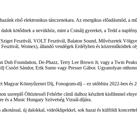
hazánk első elektronikus tánczenekara. Az energikus előadásmód, a mű
s dalok kötődnek a nevükhöz, mint a Csinálj gyereket, a Tedd a napfén
 (Sziget Fesztivál, VOLT Fesztivál, Balaton Sound, Művészetek Völgye 
air Fesztivál, Womex), állandó vendégek Erdélyben és közreműködtek o
ian Dub Foundation, De-Phazz, Terry Lee Brown Jr, vagy a Twin Peaks 
, ifj Csoóri Sándor, Erik Sumo vagy Presser Gábor. Ugyanolyan otthon
et Magyar Könnyűzenei Díj, Fonogram-díj – ez utóbbira 2022-ben és 202
szereplő Öltöztessél Fehérbe című dalhoz készített kisfilmmel elnyer
ére és a Music Hungary Szövetség Vizuál-díjára.
alkotással, új dalokkal, videóklipekkel, sok hazai és külföldi koncertt