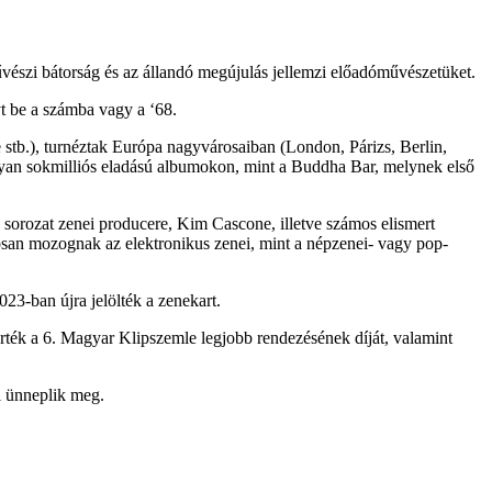
vészi bátorság és az állandó megújulás jellemzi előadóművészetüket.
yt be a számba vagy a ‘68.
stb.), turnéztak Európa nagyvárosaiban (London, Párizs, Berlin,
lyan sokmilliós eladású albumokon, mint a Buddha Bar, melynek első
sorozat zenei producere, Kim Cascone, illetve számos elismert
osan mozognak az elektronikus zenei, mint a népzenei- vagy pop-
3-ban újra jelölték a zenekart.
ték a 6. Magyar Klipszemle legjobb rendezésének díját, valamint
el ünneplik meg.