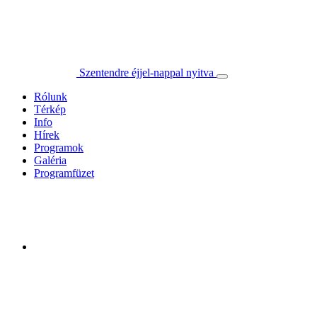
Szentendre éjjel-nappal nyitva
Rólunk
Térkép
Info
Hírek
Programok
Galéria
Programfüzet