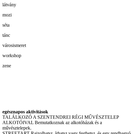
látvány
mozi
séta
tánc
városismeret
workshop
zene
egésznapos aktivitások
TALÁLKOZÓ A SZENTENDREI RÉGI MŰVÉSZTELEP
ALKOTÓIVAL Bemutatkoznak az alkotóházak és a
művésztelepek.
STREETART Rajzolhatsz, írhatsz vagy festhetsz, és egy rendhagyó