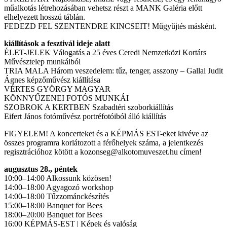
műalkotás létrehozásában vehetsz részt a MANK Galéria előtt
elhelyezett hosszú táblán.
FEDEZD FEL SZENTENDRE KINCSEIT! Műgyűjtés másként.
kiállítások a fesztivál ideje alatt
ÉLET-JELEK Válogatás a 25 éves Ceredi Nemzetközi Kortárs
Művésztelep munkáiból
TRIA MALA Három veszedelem: tűz, tenger, asszony – Gallai Judit
Ágnes képzőművész kiállítása
VÉRTES GYÖRGY MAGYAR
KÖNNYŰZENEI FOTÓS MUNKÁI
SZOBROK A KERTBEN Szabadtéri szoborkiállítás
Eifert János fotóművész portréfotóiból álló kiállítás
FIGYELEM! A koncerteket és a KÉPMÁS EST-eket kivéve az
összes programra korlátozott a férőhelyek száma, a jelentkezés
regisztrációhoz kötött a kozonseg@alkotomuveszet.hu címen!
augusztus 28., péntek
10:00–14:00 Alkossunk közösen!
14:00–18:00 Agyagozó workshop
14:00–18:00 Tűzzománckészítés
15:00–18:00 Banquet for Bees
18:00–20:00 Banquet for Bees
16:00 KÉPMÁS-EST | Képek és valóság