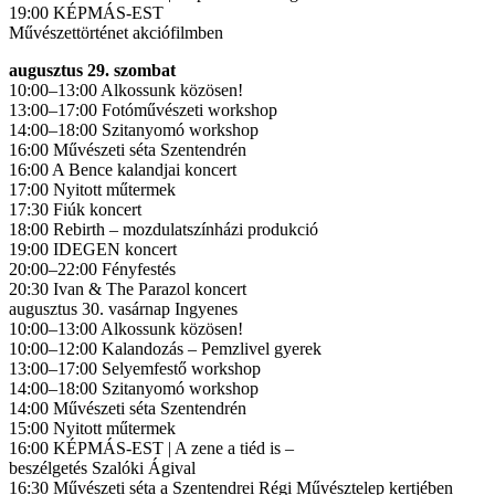
19:00 KÉPMÁS-EST
Művészettörténet akciófilmben
augusztus 29. szombat
10:00–13:00 Alkossunk közösen!
13:00–17:00 Fotóművészeti workshop
14:00–18:00 Szitanyomó workshop
16:00 Művészeti séta Szentendrén
16:00 A Bence kalandjai koncert
17:00 Nyitott műtermek
17:30 Fiúk koncert
18:00 Rebirth – mozdulatszínházi produkció
19:00 IDEGEN koncert
20:00–22:00 Fényfestés
20:30 Ivan & The Parazol koncert
augusztus 30. vasárnap Ingyenes
10:00–13:00 Alkossunk közösen!
10:00–12:00 Kalandozás – Pemzlivel gyerek
13:00–17:00 Selyemfestő workshop
14:00–18:00 Szitanyomó workshop
14:00 Művészeti séta Szentendrén
15:00 Nyitott műtermek
16:00 KÉPMÁS-EST | A zene a tiéd is –
beszélgetés Szalóki Ágival
16:30 Művészeti séta a Szentendrei Régi Művésztelep kertjében