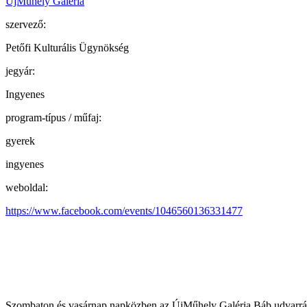
ÚjMűhely Galéria
szervező:
Petőfi Kulturális Ügynökség
jegyár:
Ingyenes
program-típus / műfaj:
gyerek
ingyenes
weboldal:
https://www.facebook.com/events/1046560136331477
Szombaton és vasárnap napközben az ÚjMűhely Galéria Báb udvarrá ala