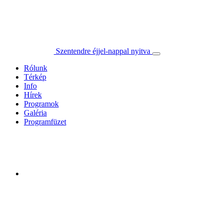
Szentendre éjjel-nappal nyitva
Rólunk
Térkép
Info
Hírek
Programok
Galéria
Programfüzet