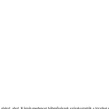
kul, ahol Kárpát-medencei bábművészek szórakoztatják a kicsiket és na