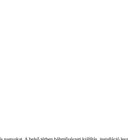
gyokat. A belső térben bábművészeti kiállítás, installáció lesz