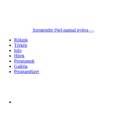
Szentendre éjjel-nappal nyitva
Rólunk
Térkép
Info
Hírek
Programok
Galéria
Programfüzet