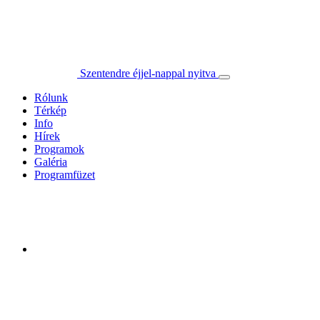
Szentendre éjjel-nappal nyitva
Rólunk
Térkép
Info
Hírek
Programok
Galéria
Programfüzet