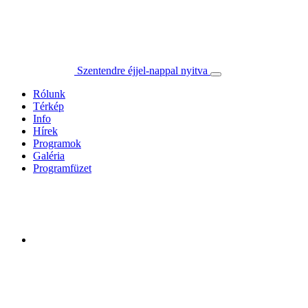
Szentendre éjjel-nappal nyitva
Rólunk
Térkép
Info
Hírek
Programok
Galéria
Programfüzet