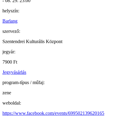
- 08. 29. 23:00
helyszín:
Barlang
szervező:
Szentendrei Kulturális Központ
jegyár:
7900 Ft
Jegyvásárlás
program-típus / műfaj:
zene
weboldal:
https://www.facebook.com/events/699502139620165