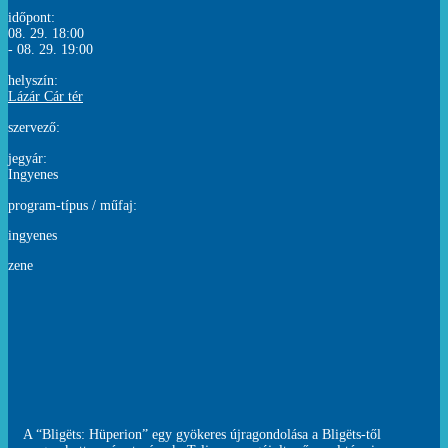
időpont:
08. 29. 18:00
- 08. 29. 19:00
helyszín:
Lázár Cár tér
szervező:
jegyár:
Ingyenes
program-típus / műfaj:
ingyenes
zene
A “Bligëts: Hüperion” egy gyökeres újragondolása a Bligëts-től