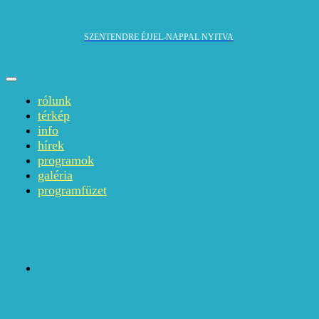
SZENTENDRE ÉJJEL-NAPPAL NYITVA
rólunk
térkép
info
hírek
programok
galéria
programfüzet