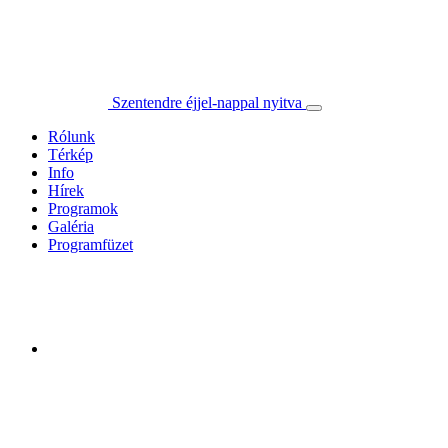
Szentendre éjjel-nappal nyitva
Rólunk
Térkép
Info
Hírek
Programok
Galéria
Programfüzet