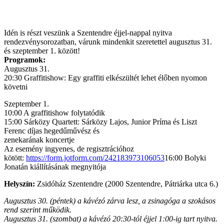
Idén is részt veszünk a Szentendre éjjel-nappal nyitva
rendezvénysorozatban, várunk mindenkit szeretettel augusztus 31.
és szeptember 1. között!
Programok:
Augusztus 31.
20:30 Graffitishow: Egy graffiti elkészültét lehet élőben nyomon
követni
Szeptember 1.
10:00 A graffitishow folytatódik
15:00 Sárközy Quartett: Sárközy Lajos, Junior Príma és Liszt
Ferenc díjas hegedűművész és
zenekarának koncertje
Az esemény ingyenes, de regisztrációhoz
kötött:
https://form.jotform.com/242183973106053
16:00 Bolyki
Jonatán kiállításának megnyitója
Helyszín:
Zsidóház Szentendre (2000 Szentendre, Pátriárka utca 6.)
Augusztus 30. (péntek) a kávézó zárva lesz, a zsinagóga a szokásos
rend szerint működik.
Augusztus 31. (szombat) a kávézó 20:30-tól éjjel 1:00-ig tart nyitva.