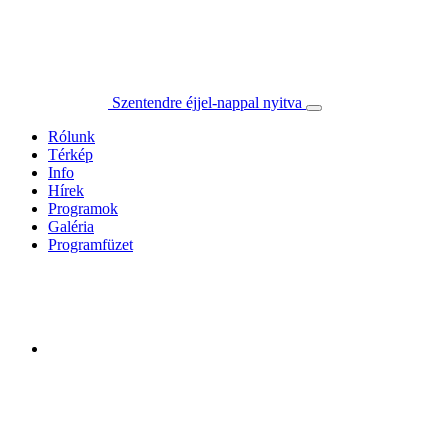
Szentendre éjjel-nappal nyitva
Rólunk
Térkép
Info
Hírek
Programok
Galéria
Programfüzet