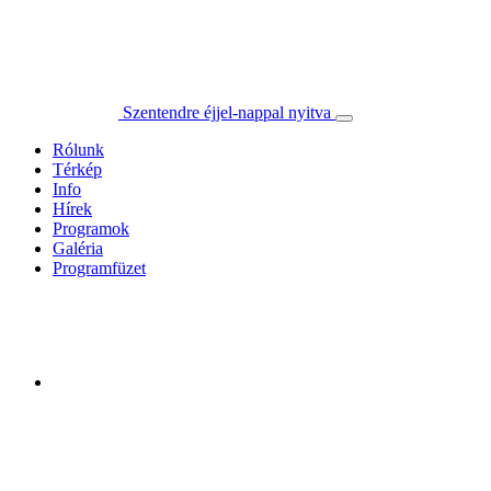
Szentendre éjjel-nappal nyitva
Rólunk
Térkép
Info
Hírek
Programok
Galéria
Programfüzet