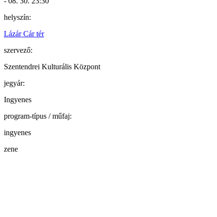
- 08. 30. 23:30
helyszín:
Lázár Cár tér
szervező:
Szentendrei Kulturális Központ
jegyár:
Ingyenes
program-típus / műfaj:
ingyenes
zene