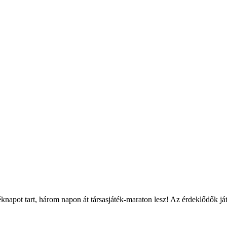
éknapot tart, három napon át társasjáték-maraton lesz! Az érdeklődők játs