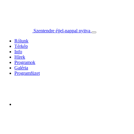
Szentendre éjjel-nappal nyitva
Rólunk
Térkép
Info
Hírek
Programok
Galéria
Programfüzet