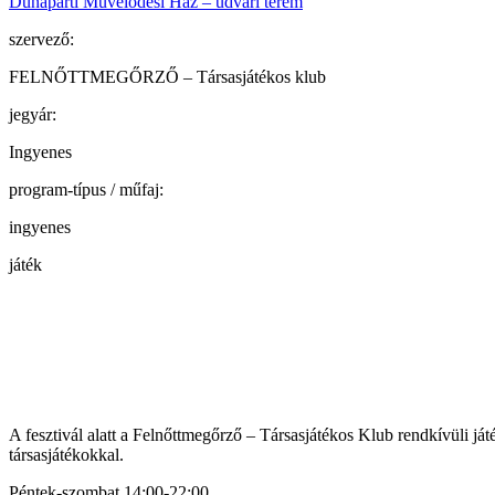
Dunaparti Művelődési Ház – udvari terem
szervező:
FELNŐTTMEGŐRZŐ – Társasjátékos klub
jegyár:
Ingyenes
program-típus / műfaj:
ingyenes
játék
A fesztivál alatt a Felnőttmegőrző – Társasjátékos Klub rendkívüli ját
társasjátékokkal.
Péntek-szombat 14:00-22:00