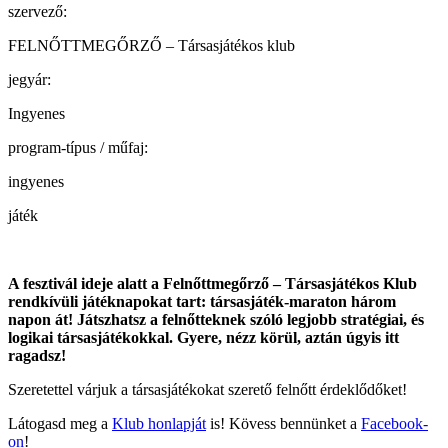
szervező:
FELNŐTTMEGŐRZŐ – Társasjátékos klub
jegyár:
Ingyenes
program-típus / műfaj:
ingyenes
játék
A fesztivál ideje alatt a Felnőttmegőrző – Társasjátékos Klub
rendkívüli játéknapokat tart: társasjáték-maraton három
napon át! Játszhatsz a felnőtteknek szóló legjobb stratégiai, és
logikai társasjátékokkal. Gyere, nézz körül, aztán úgyis itt
ragadsz!
Szeretettel várjuk a társasjátékokat szerető felnőtt érdeklődőket!
Látogasd meg a
Klub honlapját
is! Kövess bennünket a
Facebook-
on
!