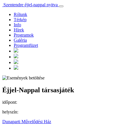
Szentendre éjjel-nappal nyitva
Rólunk
Térkép
Info
Hírek
Programok
Galéria
Programfüzet
Éjjel-Nappal társasjáték
időpont:
helyszín:
Dunaparti Művelődési Ház