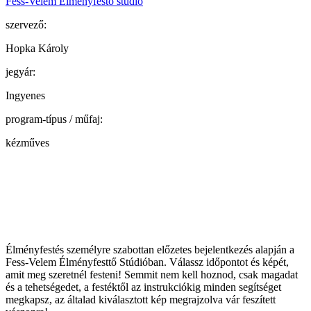
Fess-Velem Élményfestő stúdió
szervező:
Hopka Károly
jegyár:
Ingyenes
program-típus / műfaj:
kézműves
Élményfestés személyre szabottan előzetes bejelentkezés alapján a
Fess-Velem Élményfesttő Stúdióban. Válassz időpontot és képét,
amit meg szeretnél festeni! Semmit nem kell hoznod, csak magadat
és a tehetségedet, a festéktől az instrukciókig minden segítséget
megkapsz, az általad kiválasztott kép megrajzolva vár feszített