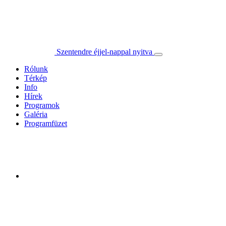
Szentendre éjjel-nappal nyitva
Rólunk
Térkép
Info
Hírek
Programok
Galéria
Programfüzet