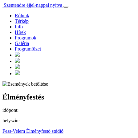
Szentendre éjjel-nappal nyitva
Rólunk
Térkép
Info
Hírek
Programok
Galéria
Programfüzet
Élményfestés
időpont:
helyszín:
Fess-Velem Élményfestő stúdió