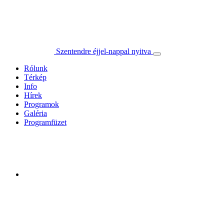
Szentendre éjjel-nappal nyitva
Rólunk
Térkép
Info
Hírek
Programok
Galéria
Programfüzet