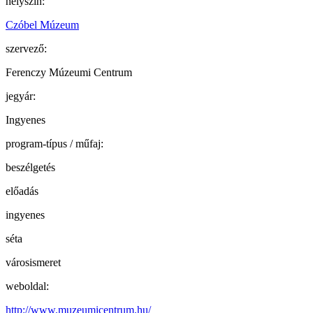
helyszín:
Czóbel Múzeum
szervező:
Ferenczy Múzeumi Centrum
jegyár:
Ingyenes
program-típus / műfaj:
beszélgetés
előadás
ingyenes
séta
városismeret
weboldal:
http://www.muzeumicentrum.hu/