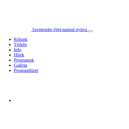
Szentendre éjjel-nappal nyitva
Rólunk
Térkép
Info
Hírek
Programok
Galéria
Programfüzet