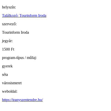
helyszín:
Találkozó: Tourinform Iroda
szervező:
Tourinform Iroda
jegyár:
1500 Ft
program-típus / műfaj:
gyerek
séta
városismeret
weboldal:
https://iranyszentendre.hu/