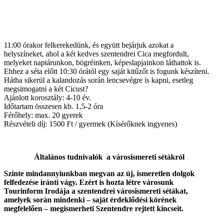
11:00 órakor felkerekedünk, és együtt bejárjuk azokat a
helyszíneket, ahol a két kedves szentendrei Cica megfordult,
melyeket naptárunkon, bögréinken, képeslapjainkon láthattok is.
Ehhez a séta előtt 10:30 órától egy saját kitűzőt is fogunk készíteni.
Hátha sikerül a kalandozás során lencsevégre is kapni, esetleg
megsimogatni a két Cicust?
Ajánlott korosztály: 4-10 év.
Időtartam összesen kb. 1,5-2 óra
Férőhely: max. 20 gyerek
Részvételi díj: 1500 Ft / gyermek (Kísérőknek ingyenes)
Általános tudnivalók a városismereti sétákról
Szinte mindannyiunkban megvan az új, ismeretlen dolgok
felfedezése iránti vágy. Ezért is hozta létre városunk
Tourinform Irodája a szentendrei városismereti sétákat,
amelyek során mindenki – saját érdeklődési körének
megfelelően – megismerheti Szentendre rejtett kincseit.