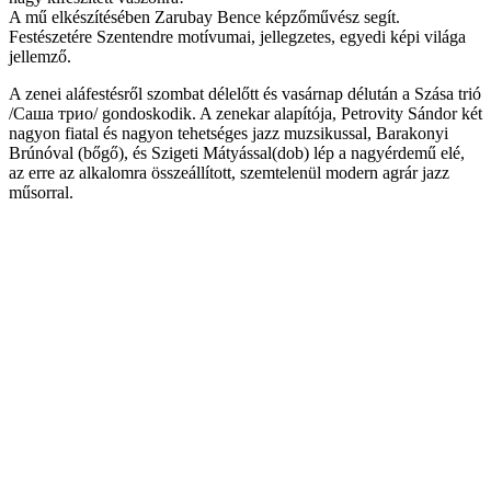
A mű elkészítésében Zarubay Bence képzőművész segít.
Festészetére Szentendre motívumai, jellegzetes, egyedi képi világa
jellemző.
A zenei aláfestésről szombat délelőtt és vasárnap délután a Szása trió
/Саша трио/ gondoskodik. A zenekar alapítója, Petrovity Sándor két
nagyon fiatal és nagyon tehetséges jazz muzsikussal, Barakonyi
Brúnóval (bőgő), és Szigeti Mátyással(dob) lép a nagyérdemű elé,
az erre az alkalomra összeállított, szemtelenül modern agrár jazz
műsorral.