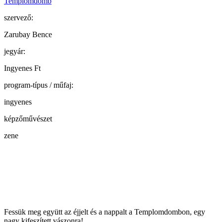
Templomdomb
szervező:
Zarubay Bence
jegyár:
Ingyenes Ft
program-típus / műfaj:
ingyenes
képzőművészet
zene
Fessük meg együtt az éjjelt és a nappalt a Templomdombon, egy
nagy kifeszített vászonra!