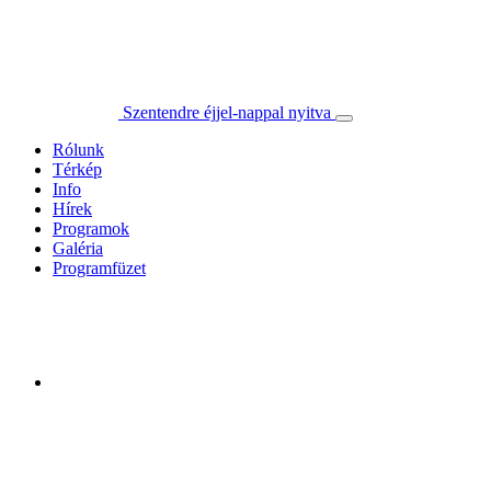
Szentendre éjjel-nappal nyitva
Rólunk
Térkép
Info
Hírek
Programok
Galéria
Programfüzet