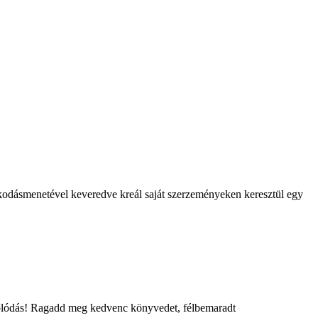
olkodásmenetével keveredve kreál saját szerzeményeken keresztül egy
csolódás! Ragadd meg kedvenc könyvedet, félbemaradt