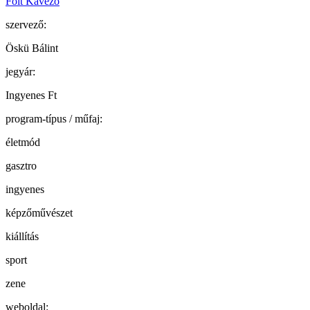
Folt Kávézó
szervező:
Öskü Bálint
jegyár:
Ingyenes Ft
program-típus / műfaj:
életmód
gasztro
ingyenes
képzőművészet
kiállítás
sport
zene
weboldal: