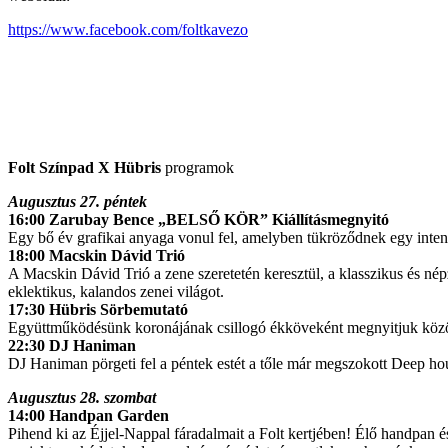
https://www.facebook.com/foltkavezo
Folt Színpad X Hübris
programok
Augusztus 27. péntek
16:00 Zarubay Bence „BELSŐ KÖR” Kiállításmegnyitó
Egy bő év grafikai anyaga vonul fel, amelyben tükröződnek egy intenz
18:00 Macskin Dávid Trió
A Macskin Dávid Trió a zene szeretetén keresztül, a klasszikus és né
eklektikus, kalandos zenei világot.
17:30 Hübris Sörbemutató
Együttműködésünk koronájának csillogó ékköveként megnyitjuk közöse
22:30 DJ Haniman
DJ Haniman pörgeti fel a péntek estét a tőle már megszokott Deep 
Augusztus 28. szombat
14:00 Handpan Garden
Pihend ki az Éjjel-Nappal fáradalmait a Folt kertjében! Élő handpan