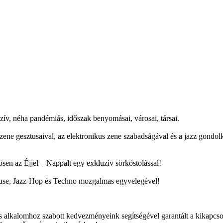
ív, néha pandémiás, időszak benyomásai, városai, társai.
pzene gesztusaival, az elektronikus zene szabadságával és a jazz gond
n az Éjjel – Nappalt egy exkluzív sörkóstolással!
house, Jazz-Hop és Techno mozgalmas egyvelegével!
 és alkalomhoz szabott kedvezményeink segítségével garantált a kikap