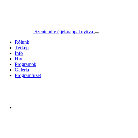
Szentendre éjjel-nappal nyitva
Rólunk
Térkép
Info
Hírek
Programok
Galéria
Programfüzet