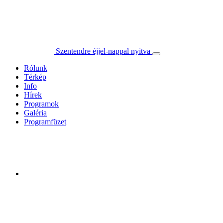
Szentendre éjjel-nappal nyitva
Rólunk
Térkép
Info
Hírek
Programok
Galéria
Programfüzet