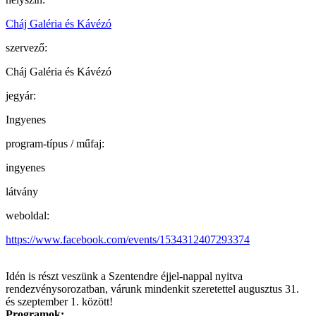
Cháj Galéria és Kávézó
szervező:
Cháj Galéria és Kávézó
jegyár:
Ingyenes
program-típus / műfaj:
ingyenes
látvány
weboldal:
https://www.facebook.com/events/1534312407293374
Idén is részt veszünk a Szentendre éjjel-nappal nyitva
rendezvénysorozatban, várunk mindenkit szeretettel augusztus 31.
és szeptember 1. között!
Programok: