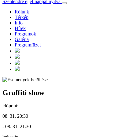
Szentendre éjjel-nappal nyitva
Rólunk
Térkép
Info
Hírek
Programok
Galéria
Programfüzet
Graffiti show
időpont:
08. 31. 20:30
- 08. 31. 21:30
helyszín: