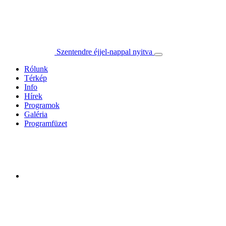
Szentendre éjjel-nappal nyitva
Rólunk
Térkép
Info
Hírek
Programok
Galéria
Programfüzet