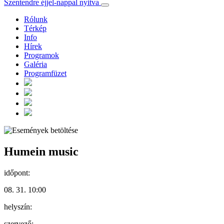
Szentendre éjjel-nappal nyitva
Rólunk
Térkép
Info
Hírek
Programok
Galéria
Programfüzet
Humein music
időpont:
08. 31. 10:00
helyszín:
szervező: