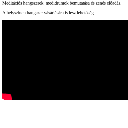
Meditációs hangszerek, medidrumok bemutatása és zenés előadás.
A helyszínen hangszer vásárlására is lesz lehetőség.