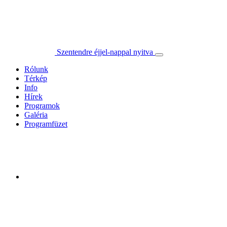
Szentendre éjjel-nappal nyitva
Rólunk
Térkép
Info
Hírek
Programok
Galéria
Programfüzet