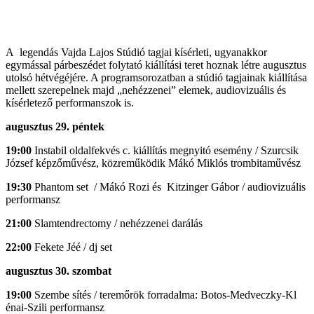
A legendás Vajda Lajos Stúdió tagjai kísérleti, ugyanakkor
egymással párbeszédet folytató kiállítási teret hoznak létre augusztus
utolsó hétvégéjére. A programsorozatban a stúdió tagjainak kiállítása
mellett szerepelnek majd „nehézzenei” elemek, audiovizuális és
kísérletező performanszok is.
augusztus 29. péntek
19:00
Instabil oldalfekvés c. kiállítás megnyitó esemény / Szurcsik
József képzőművész, közreműködik Mákó Miklós trombitaművész
19:30
Phantom set / Mákó Rozi és Kitzinger Gábor / audiovizuális
performansz
21:00
Slamtendrectomy / nehézzenei darálás
22:00
Fekete Jéé / dj set
augusztus 30. szombat
19:00
Szembe sítés / teremőrök forradalma: Botos-Medveczky-Kl
énai-Szili performansz