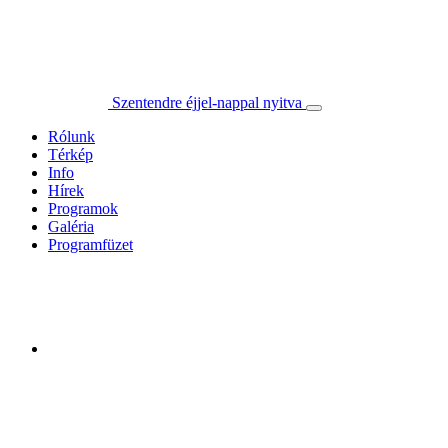
Szentendre éjjel-nappal nyitva
Rólunk
Térkép
Info
Hírek
Programok
Galéria
Programfüzet