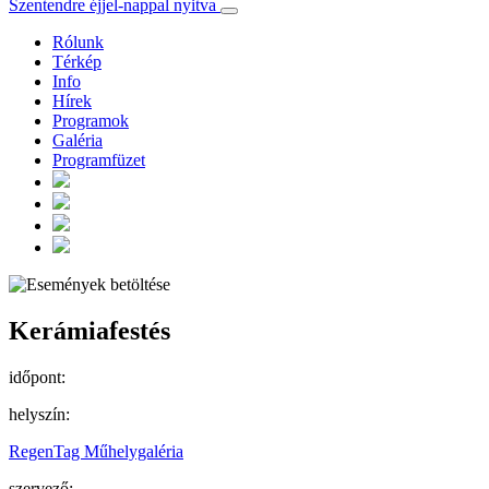
Szentendre éjjel-nappal nyitva
Rólunk
Térkép
Info
Hírek
Programok
Galéria
Programfüzet
Kerámiafestés
időpont:
helyszín:
RegenTag Műhelygaléria
szervező: