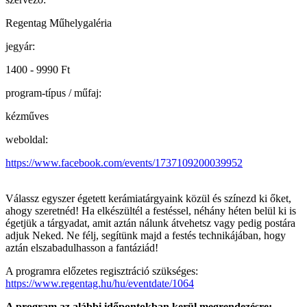
Regentag Műhelygaléria
jegyár:
1400 - 9990 Ft
program-típus / műfaj:
kézműves
weboldal:
https://www.facebook.com/events/1737109200039952
Válassz egyszer égetett kerámiatárgyaink közül és színezd ki őket,
ahogy szeretnéd! Ha elkészültél a festéssel, néhány héten belül ki is
égetjük a tárgyadat, amit aztán nálunk átvehetsz vagy pedig postára
adjuk Neked. Ne félj, segítünk majd a festés technikájában, hogy
aztán elszabadulhasson a fantáziád!
A programra előzetes regisztráció szükséges:
https://www.regentag.hu/hu/eventdate/1064
A program az alábbi időpontokban kerül megrendezésre: