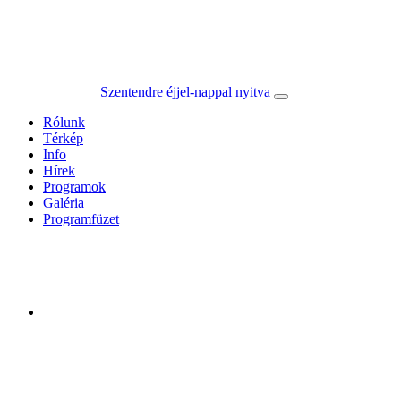
Szentendre éjjel-nappal nyitva
Rólunk
Térkép
Info
Hírek
Programok
Galéria
Programfüzet