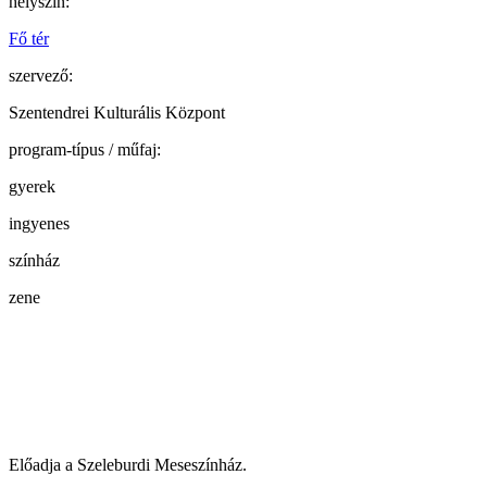
helyszín:
Fő tér
szervező:
Szentendrei Kulturális Központ
program-típus / műfaj:
gyerek
ingyenes
színház
zene
Előadja a Szeleburdi Meseszínház.