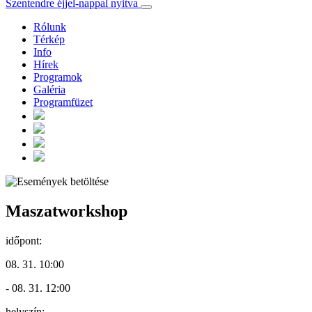
Szentendre éjjel-nappal nyitva
Rólunk
Térkép
Info
Hírek
Programok
Galéria
Programfüzet
Maszatworkshop
időpont:
08. 31. 10:00
- 08. 31. 12:00
helyszín: