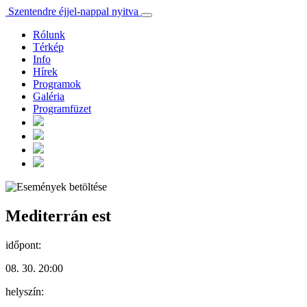
Szentendre éjjel-nappal nyitva
Rólunk
Térkép
Info
Hírek
Programok
Galéria
Programfüzet
Mediterrán est
időpont:
08. 30. 20:00
helyszín: