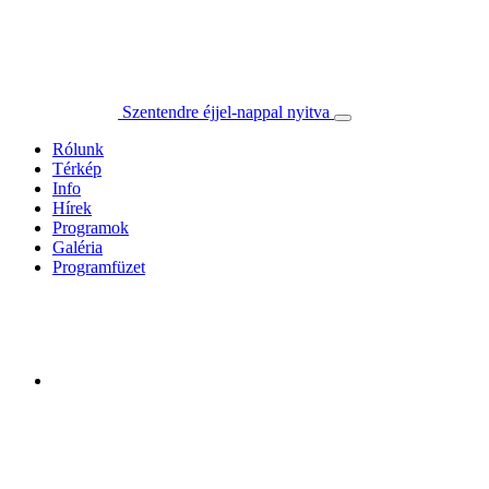
Szentendre éjjel-nappal nyitva
Rólunk
Térkép
Info
Hírek
Programok
Galéria
Programfüzet