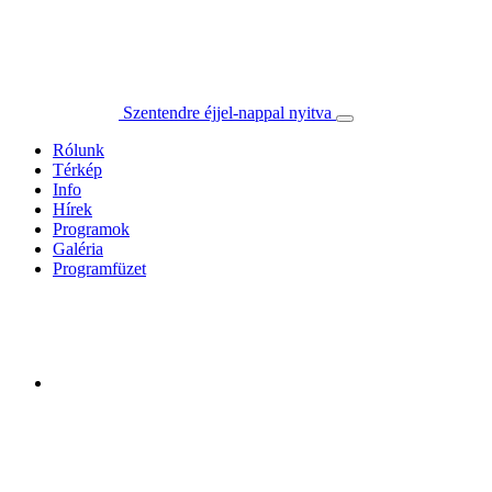
Szentendre éjjel-nappal nyitva
Rólunk
Térkép
Info
Hírek
Programok
Galéria
Programfüzet