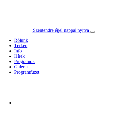
Szentendre éjjel-nappal nyitva
Rólunk
Térkép
Info
Hírek
Programok
Galéria
Programfüzet