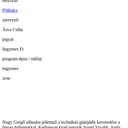
helyszín:
Pótkulcs
szervező:
Árva Csilla
jegyár:
Ingyenes Ft
program-típus / műfaj:
ingyenes
zene
Nagy Gergő stílusára jellemző a technikás gitárjáték keveredése a
finom dallamokkal. Kedvencei közé tartozik Angel Vivaldi, Andy