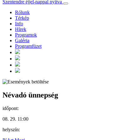
Szentendre éjjel-nappal nyitva
Rólunk
Térkép
Info
Hírek
Programok
Galéria
Programfüzet
Névadó ünnepség
időpont:
08. 29. 11:00
helyszín: