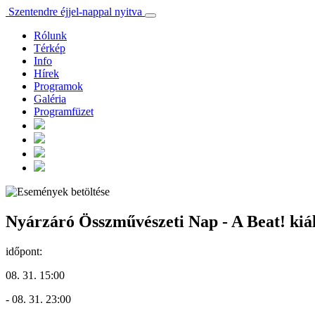
Szentendre éjjel-nappal nyitva
Rólunk
Térkép
Info
Hírek
Programok
Galéria
Programfüzet
Nyárzáró Összművészeti Nap - A Beat! kiáll
időpont:
08. 31. 15:00
- 08. 31. 23:00