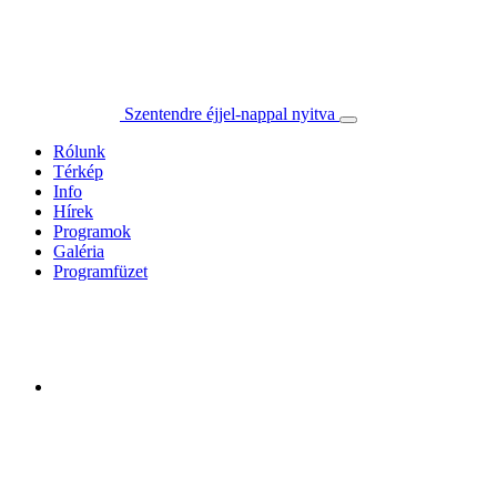
Szentendre éjjel-nappal nyitva
Rólunk
Térkép
Info
Hírek
Programok
Galéria
Programfüzet