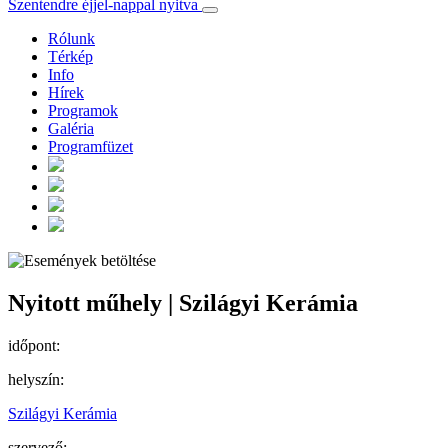
Szentendre éjjel-nappal nyitva
Rólunk
Térkép
Info
Hírek
Programok
Galéria
Programfüzet
Nyitott műhely | Szilágyi Kerámia
időpont:
helyszín:
Szilágyi Kerámia
szervező: